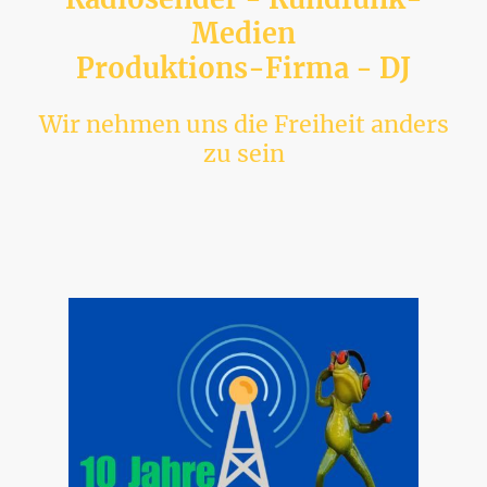
Medien
Produktions-Firma - DJ
Wir nehmen uns die Freiheit anders
zu sein
Entdecken Sie die Vielfalt unseres Radiosenders bei uns bekommen
auch DJs und Modis mit Einschränkung eine Chance aktiv mitzuwirken
und sich damit vielleicht einen langersehnten Traum zu erfüllen.
Genießen Sie einzigartige Musik und erleben Sie unvergessliche
Momente.