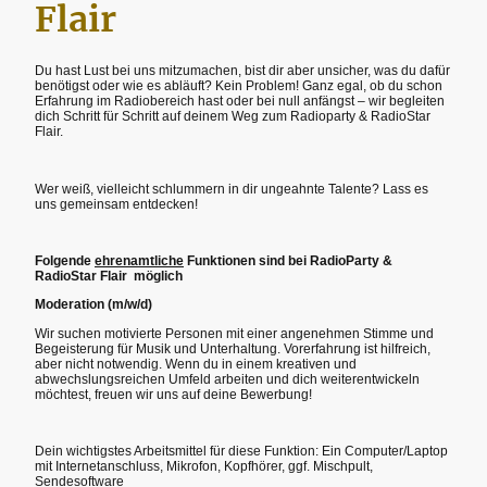
Flair
Du hast Lust bei uns mitzumachen, bist dir aber unsicher, was du dafür
benötigst oder wie es abläuft? Kein Problem! Ganz egal, ob du schon
Erfahrung im Radiobereich hast oder bei null anfängst – wir begleiten
dich Schritt für Schritt auf deinem Weg zum Radioparty & RadioStar
Flair.
Wer weiß, vielleicht schlummern in dir ungeahnte Talente? Lass es
uns gemeinsam entdecken!
Folgende
ehrenamtliche
Funktionen sind bei RadioParty &
RadioStar Flair möglich
Moderation (m/w/d)
Wir suchen motivierte Personen mit einer angenehmen Stimme und
Begeisterung für Musik und Unterhaltung. Vorerfahrung ist hilfreich,
aber nicht notwendig. Wenn du in einem kreativen und
abwechslungsreichen Umfeld arbeiten und dich weiterentwickeln
möchtest, freuen wir uns auf deine Bewerbung!
Dein wichtigstes Arbeitsmittel für diese Funktion: Ein Computer/Laptop
mit Internetanschluss, Mikrofon, Kopfhörer, ggf. Mischpult,
Sendesoftware